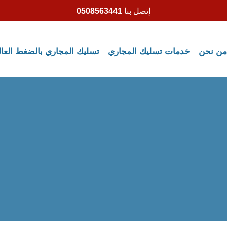
إتصل بنا
0508563441
من نحن
خدمات تسليك المجاري
تسليك المجاري بالضغط العا