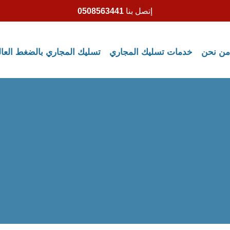
إتصل بنا
0508563441
من نحن
خدمات تسليك المجاري
تسليك المجاري بالضغط العا