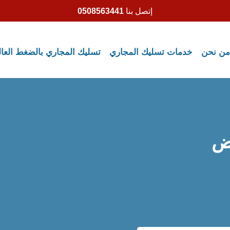
إتصل بنا
0508563441
من نحن
خدمات تسليك المجاري
تسليك المجاري بالضغط العا
اض