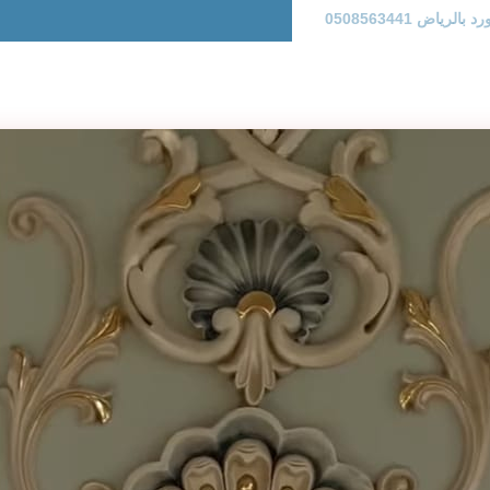
اض 0508563441