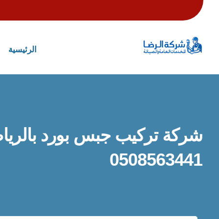
الرئيسية
شركة تركيب جبس بورد بالري
0508563441