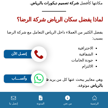
مكانتها كأفضل
شركة تصميم ديكورات بالرياض
.
لماذا يفضل سكان الرياض شركة الرضا؟
يفضل الكثير من العملاء داخل الرياض التعامل مع شركة الرضا
بسبب:
الاحترافية
إتصـل الآن
الشفافية
جودة الخامات
الالتزام
وآتســــاب
وهي معايير يبحث عنها كل من يريد
شركة تصميم ديكورات
بالرياض
موثوقة.
التصميم الداخلي كاستثمار طويل الأمد
الرئسية
من نحن
المدونة
إتصل بنا